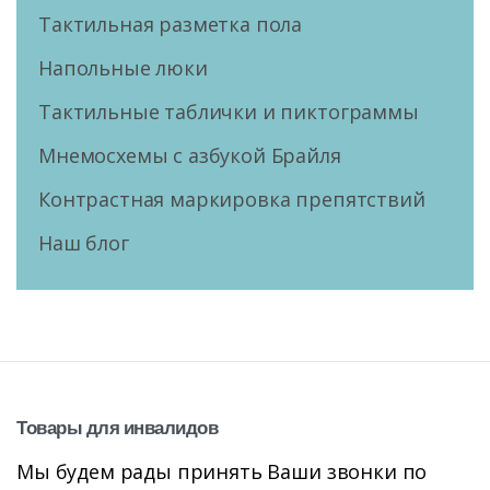
Тактильная разметка пола
Напольные люки
Тактильные таблички и пиктограммы
Мнемосхемы с азбукой Брайля
Контрастная маркировка препятствий
Наш блог
Товары
для
инвалидов
Мы будем рады принять Ваши звонки по