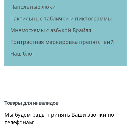
Напольные люки
Тактильные таблички и пиктограммы
Мнемосхемы с азбукой Брайля
Контрастная маркировка препятствий
Наш блог
Товары
для
инвалидов
Мы будем рады принять Ваши звонки по
телефонам: