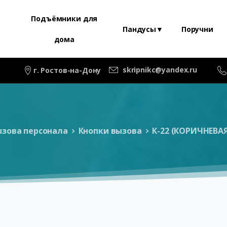
Подъёмники для
Пандусы▼
Поручни
дома
skripnikc@yandex.ru
г. Ростов-на-Дону
ызова персонала
Кнопки вызова
К-22 (КОРИЧНЕВ