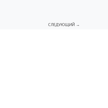
СЛЕДУЮЩИЙ →
сы
Поручни
Пандусы грузовые
мы
Мнемосхемы с азбукой Брайля
г