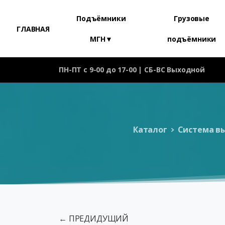
Подъёмники
Грузовые
ГЛАВНАЯ
МГН▼
подъёмники
ПН-ПТ с 9-00 до 17-00 | СБ-ВС Выходной
Каталог
Система в
← ПРЕДИДУЩИЙ