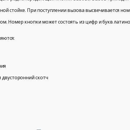
рной стойке. При поступлении вызова высвечивается н
ом. Номер кнопки может состоять из цифр и букв латинс
яются:
ния
 двусторонний скотч