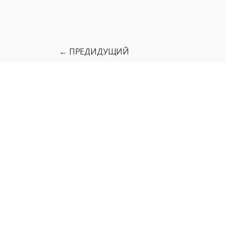
← ПРЕДИДУЩИЙ
Подъемники для МГН
Грузовы
Тактильная разметка пола
Напо