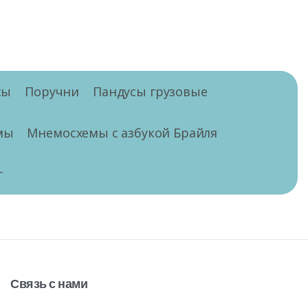
сы
Поручни
Пандусы грузовые
мы
Мнемосхемы с азбукой Брайля
г
Связь
с
нами