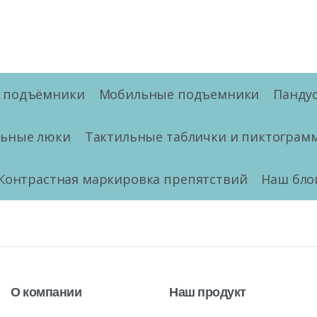
е подъёмники
Мобильные подъемники
Панду
льные люки
Тактильные таблички и пиктограм
Контрастная маркировка препятствий
Наш бло
О
компании
Наш
продукт