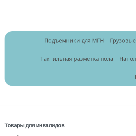
Подъемники для МГН
Грузовы
Тактильная разметка пола
Напо
Товары
для
инвалидов