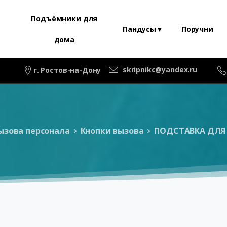
Подъёмники для
Пандусы▼
Поручни
дома
skripnikc@yandex.ru
г. Ростов-на-Дону
ызова персонала
Кнопки вызова
ПОДСТАВКА ДЛЯ 