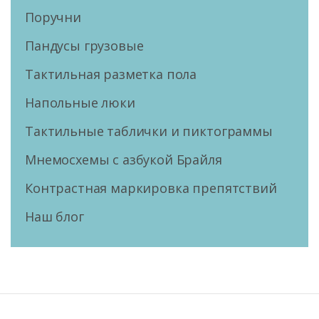
Поручни
Пандусы грузовые
Тактильная разметка пола
Напольные люки
Тактильные таблички и пиктограммы
Мнемосхемы с азбукой Брайля
Контрастная маркировка препятствий
Наш блог