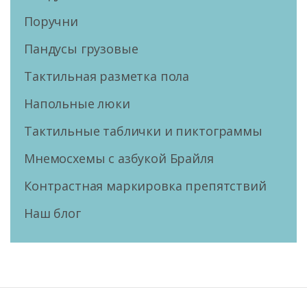
Поручни
Пандусы грузовые
Тактильная разметка пола
Напольные люки
Тактильные таблички и пиктограммы
Мнемосхемы с азбукой Брайля
Контрастная маркировка препятствий
Наш блог