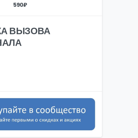
590
₽
КА ВЫЗОВА
НАЛА