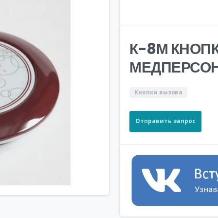
К-8М КНОП
МЕДПЕРСО
Кнопки вызова
Отправить запрос