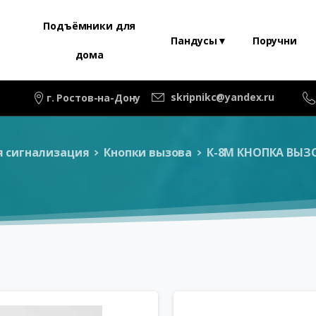
Подъёмники для
Пандусы▼
Поручни
дома
skripnikc@yandex.ru
г. Ростов-на-Дону
я сигнализация
Кнопки вызова
К-8М КНОПКА ВЫЗ