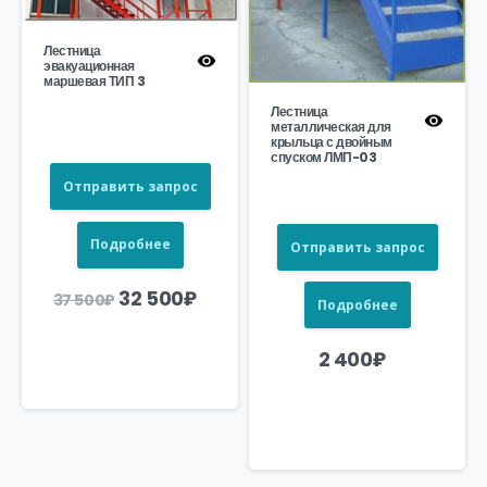
Лестница
эвакуационная
маршевая ТИП 3
Лестница
металлическая для
крыльца с двойным
спуском ЛМП-03
Отправить запрос
Подробнее
Отправить запрос
Первоначальная
Текущая
32 500
₽
37 500
₽
Подробнее
цена
цена:
составляла
32
37
500₽.
500₽.
2 400
₽