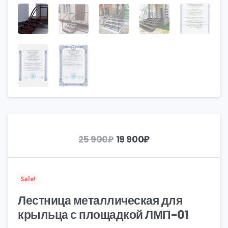
Первоначальная
Текущая
19 900
₽
25 900
₽
цена
цена:
составляла
19
25
900₽.
Sale!
900₽.
Лестница металлическая для
крыльца с площадкой ЛМП-01