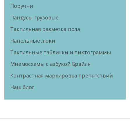
Поручни
Пандусы грузовые
Тактильная разметка пола
Напольные люки
Тактильные таблички и пиктограммы
Мнемосхемы с азбукой Брайля
Контрастная маркировка препятствий
Наш блог