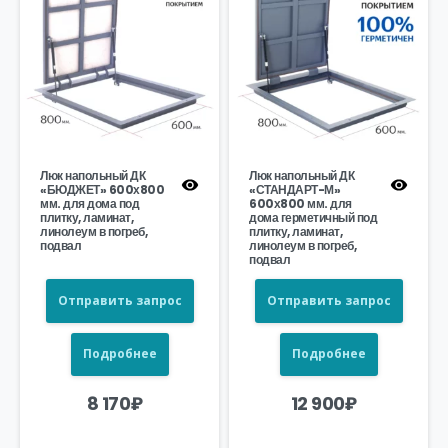
Люк напольный ДК
Люк напольный ДК
«БЮДЖЕТ» 600х800
«СТАНДАРТ-М»
мм. для дома под
600х800 мм. для
плитку, ламинат,
дома герметичный под
линолеум в погреб,
плитку, ламинат,
подвал
линолеум в погреб,
подвал
Отправить запрос
Отправить запрос
Подробнее
Подробнее
8 170
₽
12 900
₽