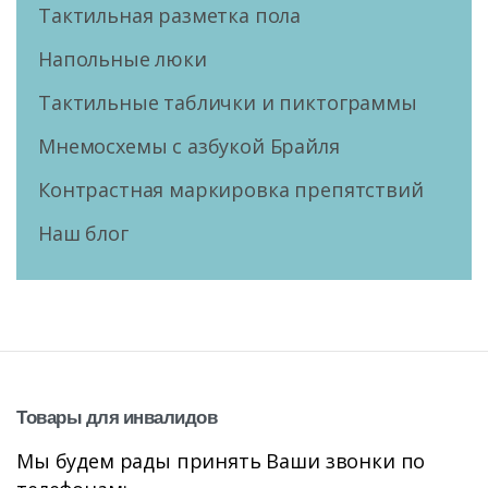
Тактильная разметка пола
Напольные люки
Тактильные таблички и пиктограммы
Мнемосхемы с азбукой Брайля
Контрастная маркировка препятствий
Наш блог
Товары
для
инвалидов
Мы будем рады принять Ваши звонки по