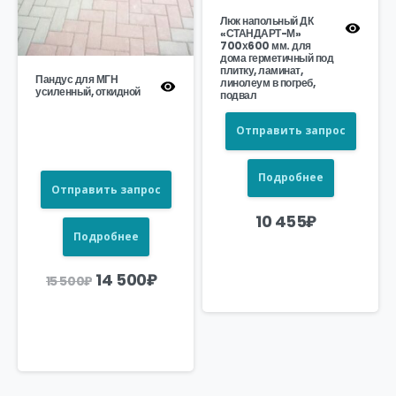
Люк напольный ДК
«СТАНДАРТ-М»
700х600 мм. для
дома герметичный под
плитку, ламинат,
Пандус для МГН
линолеум в погреб,
усиленный, откидной
подвал
Отправить запрос
Подробнее
Отправить запрос
10 455
₽
Подробнее
Первоначальная
Текущая
14 500
₽
15 500
₽
цена
цена:
составляла
14
15
500₽.
500₽.