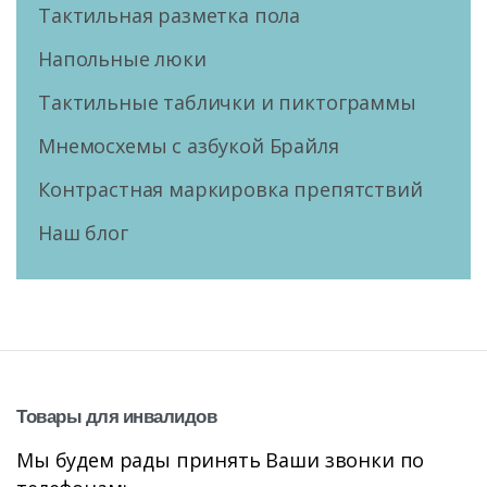
Тактильная разметка пола
Напольные люки
Тактильные таблички и пиктограммы
Мнемосхемы с азбукой Брайля
Контрастная маркировка препятствий
Наш блог
Товары
для
инвалидов
Мы будем рады принять Ваши звонки по