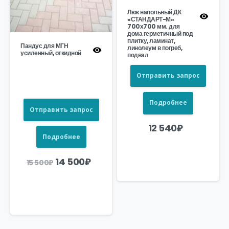
Люк напольный ДК
«СТАНДАРТ-М»
700х700 мм. для
дома герметичный под
плитку, ламинат,
Пандус для МГН
линолеум в погреб,
усиленный, откидной
подвал
Отправить запрос
Подробнее
Отправить запрос
12 540
₽
Подробнее
Первоначальная
Текущая
14 500
₽
15 500
₽
цена
цена:
составляла
14
15
500₽.
500₽.