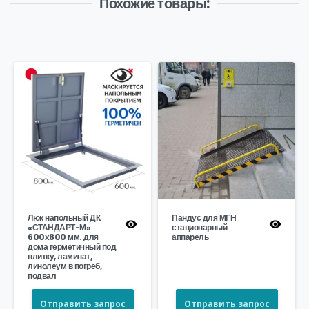
Похожие товары:
Люк напольный ДК
Пандус для МГН
«СТАНДАРТ-М»
стационарный
600х800 мм. для
аппарель
дома герметичный под
плитку, ламинат,
линолеум в погреб,
подвал
Отправить запрос
Отправить запрос