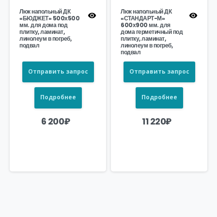
Люк напольный ДК
Люк напольный ДК
«БЮДЖЕТ» 500х500
«СТАНДАРТ-М»
мм. для дома под
600х900 мм. для
плитку, ламинат,
дома герметичный под
линолеум в погреб,
плитку, ламинат,
подвал
линолеум в погреб,
подвал
Отправить запрос
Отправить запрос
Подробнее
Подробнее
6 200
₽
11 220
₽