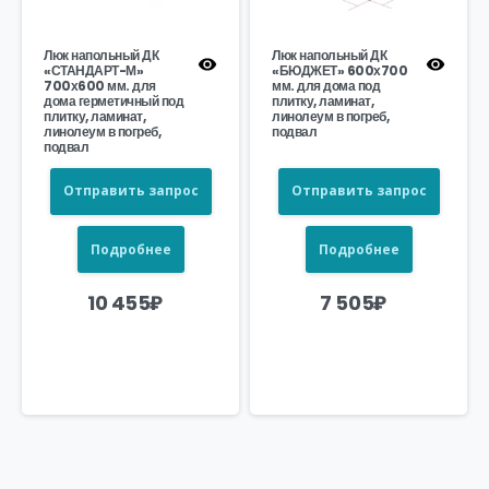
Люк напольный ДК
Люк напольный ДК
«СТАНДАРТ-М»
«БЮДЖЕТ» 600х700
700х600 мм. для
мм. для дома под
дома герметичный под
плитку, ламинат,
плитку, ламинат,
линолеум в погреб,
линолеум в погреб,
подвал
подвал
Отправить запрос
Отправить запрос
Подробнее
Подробнее
10 455
₽
7 505
₽