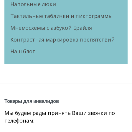
Напольные люки
Тактильные таблички и пиктограммы
Мнемосхемы с азбукой Брайля
Контрастная маркировка препятствий
Наш блог
Товары
для
инвалидов
Мы будем рады принять Ваши звонки по
телефонам: