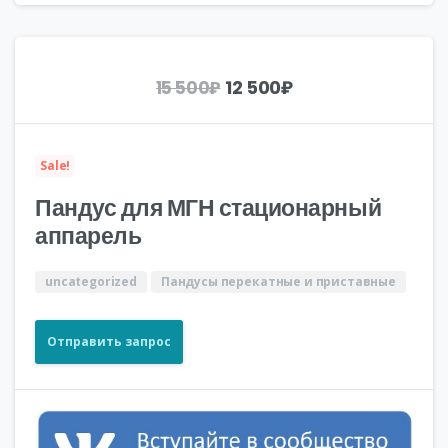
Первоначальная
Текущая
12 500
₽
15 500
₽
цена
цена:
составляла
12
15
500₽.
Sale!
500₽.
Пандус для МГН стационарный
аппарель
uncategorized
Пандусы перекатные и приставные
Отправить запрос