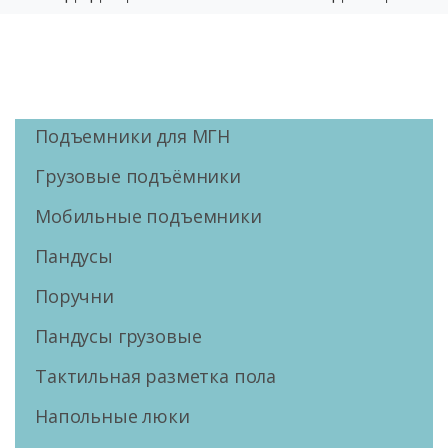
Подъемники для МГН
Грузовые подъёмники
Мобильные подъемники
Пандусы
Поручни
Пандусы грузовые
Тактильная разметка пола
Напольные люки