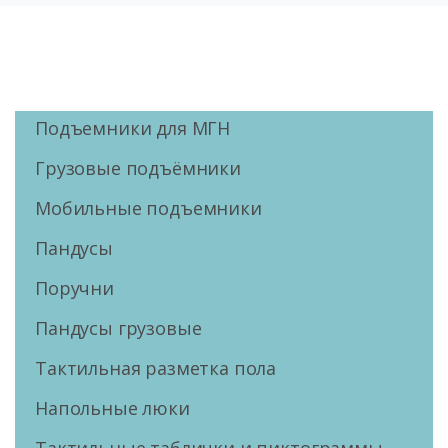
Подъемники для МГН
Грузовые подъёмники
Мобильные подъемники
Пандусы
Поручни
Пандусы грузовые
Тактильная разметка пола
Напольные люки
Тактильные таблички и пиктограммы