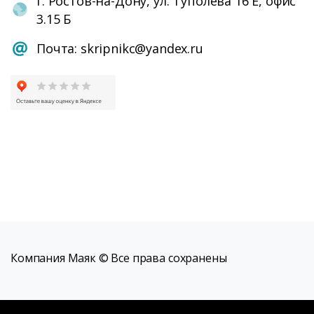
г. Ростов-на-Дону, ул. Туполева 16 Е, офис
3.15 Б
Почта: skripnikc@yandex.ru
Компания Маяк © Все права сохранены