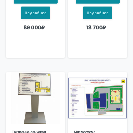
Подробнее
Подробнее
89 000
₽
18 700
₽
Тактильно-звуковая
Мнемосхема