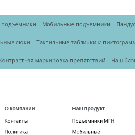
е подъёмники
Мобильные подъемники
Панду
льные люки
Тактильные таблички и пиктограм
Контрастная маркировка препятствий
Наш бло
О
компании
Наш
продукт
Контакты
Подъёмники МГН
Политика
Мобильные