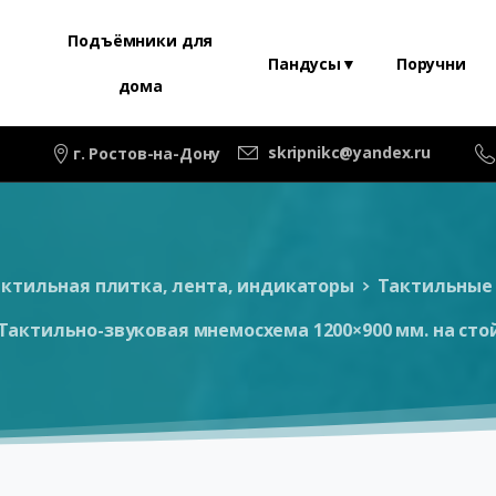
Подъёмники для
Пандусы▼
Поручни
дома
skripnikc@yandex.ru
г. Ростов-на-Дону
ктильная плитка, лента, индикаторы
Тактильные
Тактильно-звуковая мнемосхема 1200×900 мм. на сто