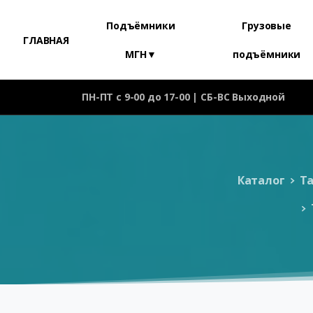
Подъёмники
Грузовые
ГЛАВНАЯ
МГН▼
подъёмники
ПН-ПТ с 9-00 до 17-00 | СБ-ВС Выходной
Каталог
Та