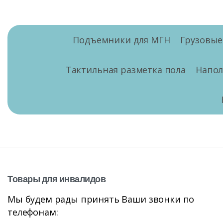
Подъемники для МГН
Грузовы
Тактильная разметка пола
Напо
Товары
для
инвалидов
Мы будем рады принять Ваши звонки по
телефонам: