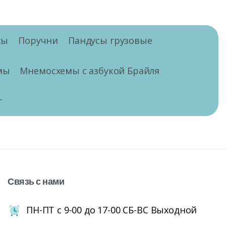
сы
Поручни
Пандусы грузовые
мы
Мнемосхемы с азбукой Брайля
г
Связь
с
нами
ПН-ПТ с 9-00 до 17-00 СБ-ВС Выходной