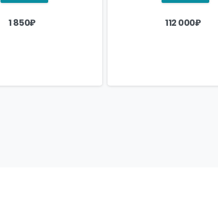
1 850
₽
112 000
₽