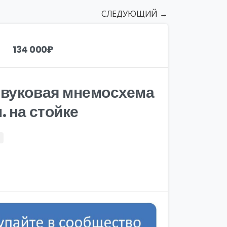
СЛЕДУЮЩИЙ →
134 000
₽
звуковая мнемосхема
. на стойке