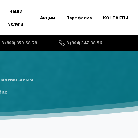
Наши
Акции
Портфолио
КОНТАКТЫ
услуги
8 (800) 350-58-78
8 (904) 347-38-56
 мнемосхемы
йке