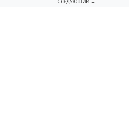
СЛЕДУЮЩИЙ →
сы
Поручни
Пандусы грузовые
мы
Мнемосхемы с азбукой Брайля
г