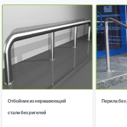
Отбойник из нержавеющей
Перила без
стали без ригелей