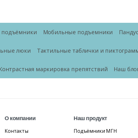
е подъёмники
Мобильные подъемники
Панду
льные люки
Тактильные таблички и пиктограм
Контрастная маркировка препятствий
Наш бло
О
компании
Наш
продукт
Контакты
Подъёмники МГН