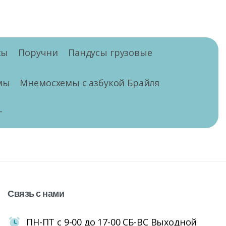
сы
Поручни
Пандусы грузовые
мы
Мнемосхемы с азбукой Брайля
г
Связь
с
нами
ПН-ПТ с 9-00 до 17-00 СБ-ВС Выходной