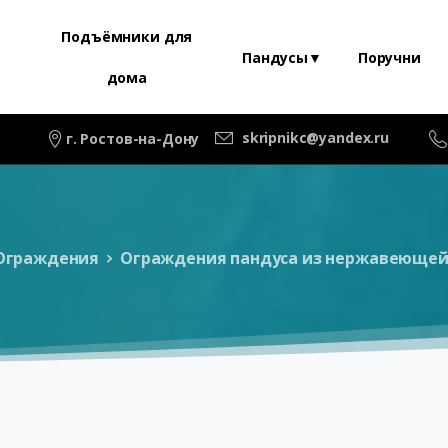
Подъёмники для
Пандусы▼
Поручни
дома
skripnikc@yandex.ru
г. Ростов-на-Дону
Ограждения
Ограждения пандуса из нержавеющей 