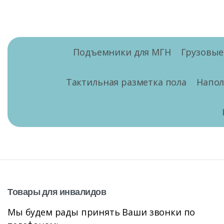
Подъемники для МГН
Грузовы
Тактильная разметка пола
Напо
Товары
для
инвалидов
Мы будем рады принять Ваши звонки по