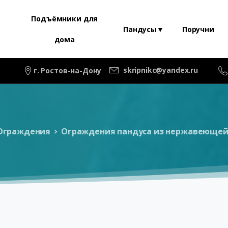
Подъёмники для
Пандусы▼
Поручни
дома
skripnikc@yandex.ru
г. Ростов-на-Дону
Ограждения
Ограждения пандуса из нержавеющей 