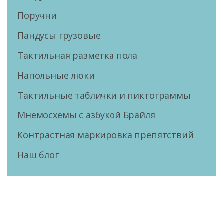
Поручни
Пандусы грузовые
Тактильная разметка пола
Напольные люки
Тактильные таблички и пиктограммы
Мнемосхемы с азбукой Брайля
Контрастная маркировка препятствий
Наш блог