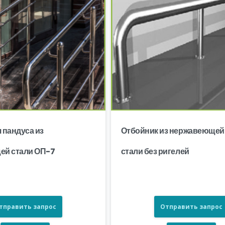
 пандуса из
Отбойник из нержавеющей
ей стали ОП-7
стали без ригелей
тправить запрос
Отправить запрос