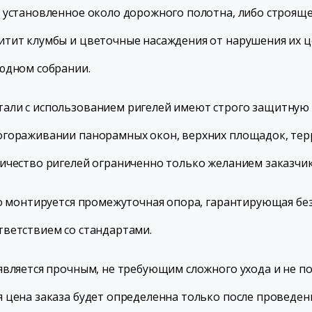
 установленное около дорожного полотна, либо строящ
итит клумбы и цветочные насаждения от нарушения их 
юдном собрании.
али с использованием ригелей имеют строго защитную
огораживании панорамных окон, верхних площадок, терр
ичество ригелей ограниченно только желанием заказчик
го монтируется промежуточная опора, гарантирующая бе
тветствием со стандартами.
является прочным, не требующим сложного ухода и не 
 цена заказа будет определенна только после проведен