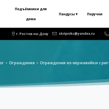
Подъёмники для
Пандусы▼
Поручни
дома
skripnikc@yandex.ru
г. Ростов-на-Дону
ог
Ограждения
Ограждения из нержавейки с ри