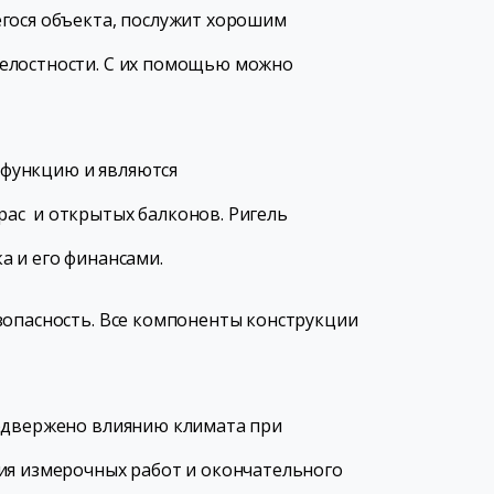
егося объекта, послужит хорошим
целостности. С их помощью можно
 функцию и являются
ас и открытых балконов. Ригель
а и его финансами.
зопасность. Все компоненты конструкции
подвержено влиянию климата при
ия измерочных работ и окончательного