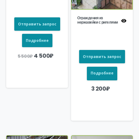
Ограждения из
нержавейки с ригелями
Отправить запрос
Подробнее
Первоначальная
Текущая
4 500
₽
5 500
₽
Отправить запрос
цена
цена:
составляла
4
5
500₽.
500₽.
Подробнее
3 200
₽