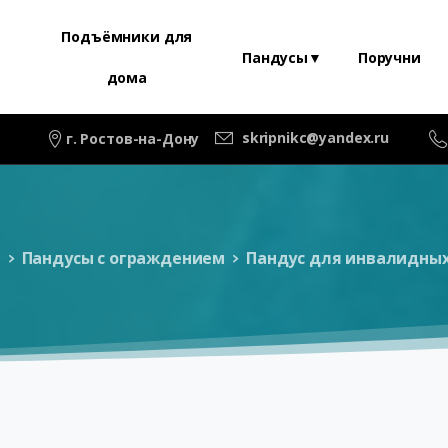
Подъёмники для
Пандусы▼
Поручни
дома
skripnikc@yandex.ru
г. Ростов-на-Дону
ы
Пандусы с ограждением
Пандус для инвалидных