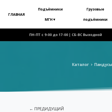
Подъёмники
Грузовые
ГЛАВНАЯ
МГН▼
подъёмники
ПН-ПТ с 9-00 до 17-00 | СБ-ВС Выходной
Каталог
Пандус
← ПРЕДИДУЩИЙ