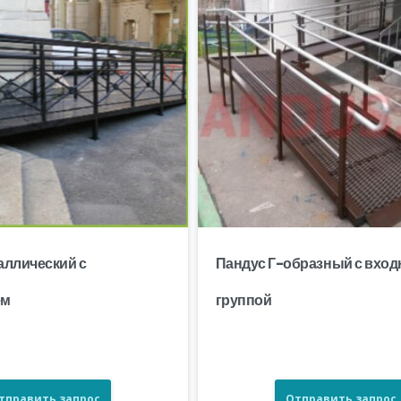
аллический с
Пандус Г-образный с вход
ем
группой
тправить запрос
Отправить запрос