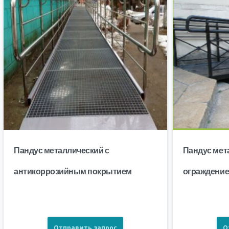
Пандус металлический с
Пандус мет
антикоррозийным покрытием
ограждени
Отправить запрос
О