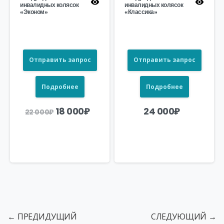
инвалидных колясок
инвалидных колясок
«Эконом»
«Классика»
Отправить запрос
Отправить запрос
Подробнее
Подробнее
Первоначальная
Текущая
18 000
₽
24 000
₽
22 000
₽
цена
цена:
составляла
18
22
000₽.
000₽.
← ПРЕДИДУЩИЙ
СЛЕДУЮЩИЙ →