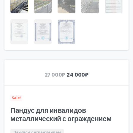
Первоначальная
Текущая
24 000
₽
27 000
₽
цена
цена:
составляла
24
27
000₽.
Sale!
000₽.
Пандус для инвалидов
металлический с ограждением
Пандусы с ограждением