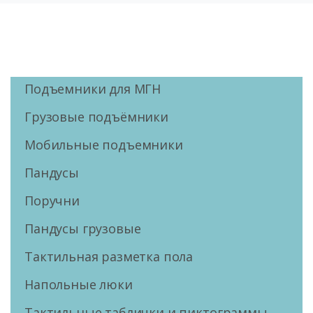
Подъемники для МГН
Грузовые подъёмники
Мобильные подъемники
Пандусы
Поручни
Пандусы грузовые
Тактильная разметка пола
Напольные люки
Тактильные таблички и пиктограммы