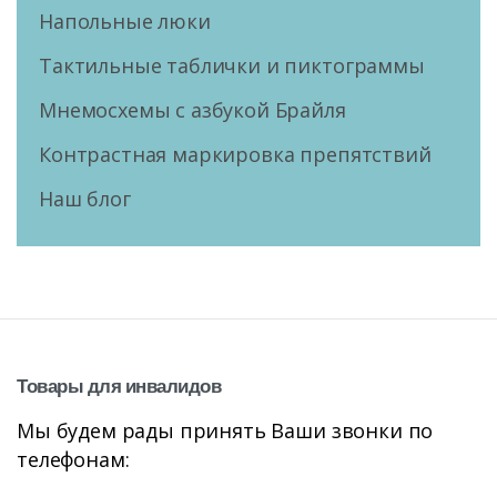
Напольные люки
Тактильные таблички и пиктограммы
Мнемосхемы с азбукой Брайля
Контрастная маркировка препятствий
Наш блог
Товары
для
инвалидов
Мы будем рады принять Ваши звонки по
телефонам: