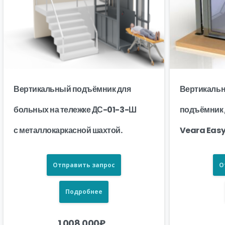
Вертикальный подъёмник для
Вертикальн
больных на тележке ДС-01-3-Ш
подъёмник 
с металлокаркасной шахтой.
Veara Easy
Отправить запрос
О
Подробнее
1 008 000
₽