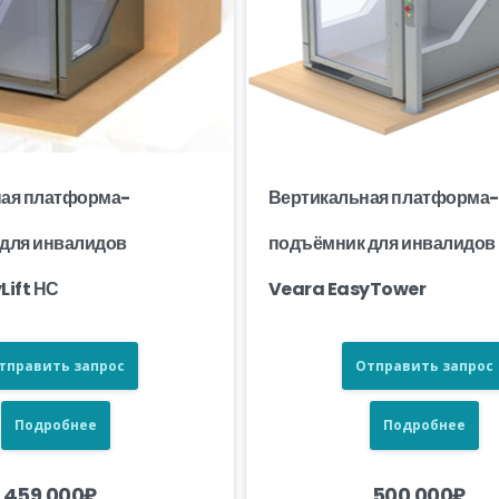
ая платформа-
Вертикальная платформа-
для инвалидов
подъёмник для инвалидов
Lift НС
Veara EasyTower
тправить запрос
Отправить запрос
Подробнее
Подробнее
459 000
₽
500 000
₽