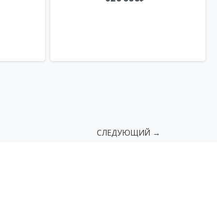
СЛЕДУЮЩИЙ →
сы
Поручни
Пандусы грузовые