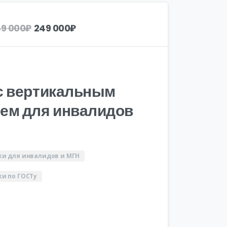
Первоначальная
Текущая
9 000
₽
249 000
₽
цена
цена:
составляла
249
289
000₽.
000₽.
с вертикальным
ем для инвалидов
и для инвалидов и МГН
и по ГОСТу