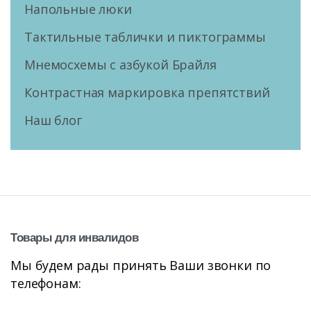
Напольные люки
Тактильные таблички и пиктограммы
Мнемосхемы с азбукой Брайля
Контрастная маркировка препятствий
Наш блог
Товары
для
инвалидов
Мы будем рады принять Ваши звонки по
телефонам: