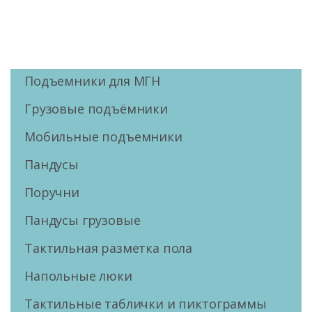
Подъемники для МГН
Грузовые подъёмники
Мобильные подъемники
Пандусы
Поручни
Пандусы грузовые
Тактильная разметка пола
Напольные люки
Тактильные таблички и пиктограммы