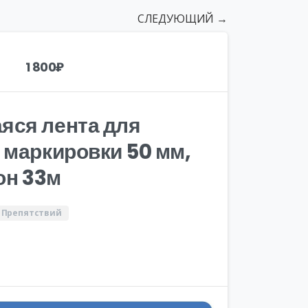
СЛЕДУЮЩИЙ →
1 800
₽
яся лента для
 маркировки 50 мм,
он 33м
 Препятствий