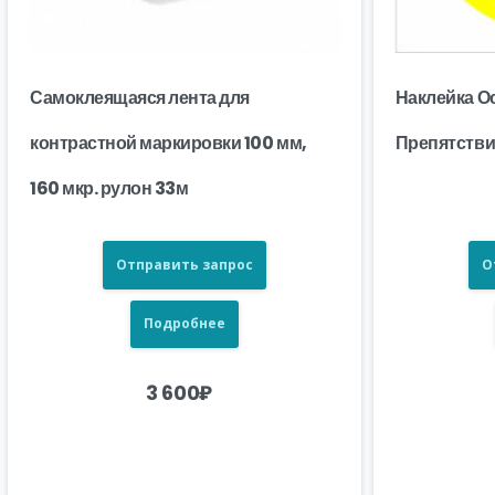
Самоклеящаяся лента для
Наклейка О
контрастной маркировки 100 мм,
Препятствие
160 мкр. рулон 33м
Отправить запрос
О
Подробнее
3 600
₽