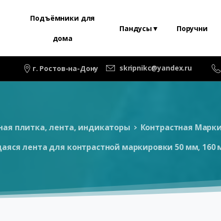
Подъёмники для
Пандусы▼
Поручни
дома
skripnikc@yandex.ru
г. Ростов-на-Дону
ая плитка, лента, индикаторы
Контрастная Марк
яся лента для контрастной маркировки 50 мм, 160 м