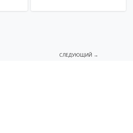
СЛЕДУЮЩИЙ →
сы
Поручни
Пандусы грузовые