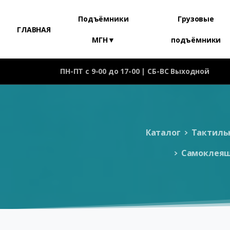
Подъёмники
Грузовые
ГЛАВНАЯ
МГН▼
подъёмники
ПН-ПТ с 9-00 до 17-00 | СБ-ВС Выходной
Каталог
Тактильн
Самоклеяща