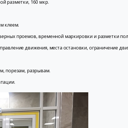
ой разметки, 160 мкр.
м клеем.
верных проемов, временной маркировки и разметки поло
аправление движения, места остановки, ограничение дви
м, порезам, разрывам.
атации.