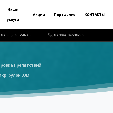
Наши
Акции
Портфолио
КОНТАКТЫ
услуги
8 (800) 350-58-78
8 (904) 347-38-56
ировка Препятствий
кр. рулон 33м