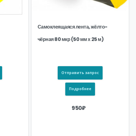
Самоклеящаяся лента, жёлто-
чёрная 80 мкр (50 мм х 25 м)
Отправить запрос
Подробнее
950
₽