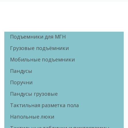
Подъемники для МГН
Грузовые подъёмники
Мобильные подъемники
Пандусы
Поручни
Пандусы грузовые
Тактильная разметка пола
Напольные люки
Тактильные таблички и пиктограммы