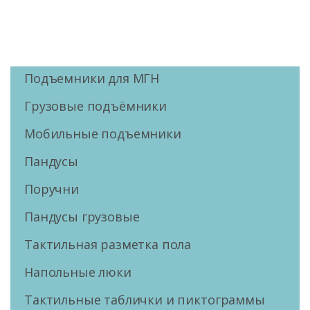
Подъемники для МГН
Грузовые подъёмники
Мобильные подъемники
Пандусы
Поручни
Пандусы грузовые
Тактильная разметка пола
Напольные люки
Тактильные таблички и пиктограммы