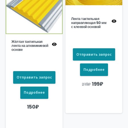
Лента тактильная
направляющая 50 мм
с клеевой основой
Жёлтая тактильная
лента на алюминиевой
основе
Отправить запрос
Подробнее
Отправить запрос
Первоначаль
Текущая
199
₽
219
₽
цена
цена:
составляла
199₽.
Подробнее
219₽.
150
₽