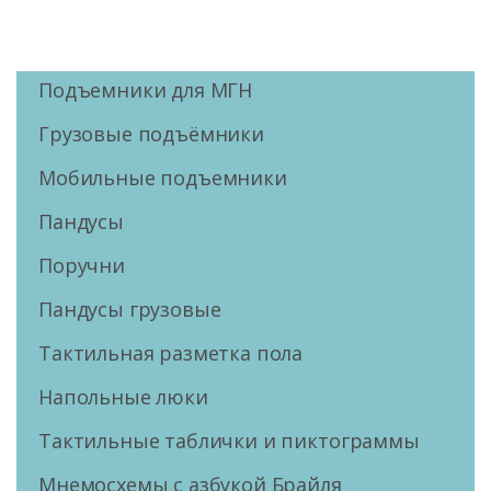
Подъемники для МГН
Грузовые подъёмники
Мобильные подъемники
Пандусы
Поручни
Пандусы грузовые
Тактильная разметка пола
Напольные люки
Тактильные таблички и пиктограммы
Мнемосхемы с азбукой Брайля