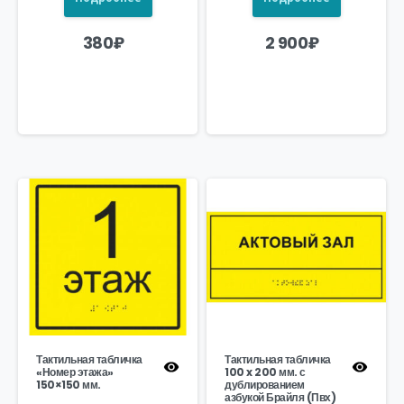
380
₽
2 900
₽
Тактильная табличка
Тактильная табличка
«Номер этажа»
100 x 200 мм. с
150×150 мм.
дублированием
азбукой Брайля (Пвх)