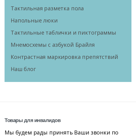
Тактильная разметка пола
Напольные люки
Тактильные таблички и пиктограммы
Мнемосхемы с азбукой Брайля
Контрастная маркировка препятствий
Наш блог
Товары
для
инвалидов
Мы будем рады принять Ваши звонки по